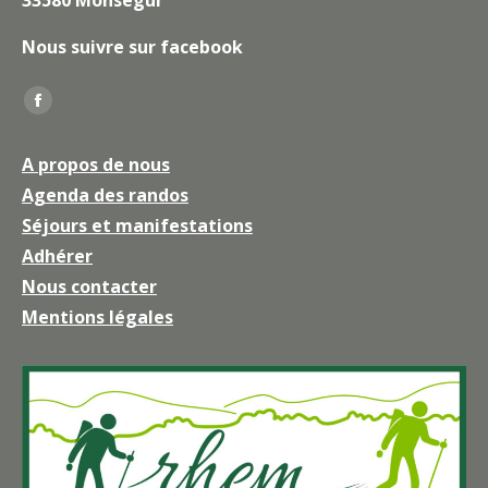
33580 Monségur
Nous suivre sur facebook
Trouvez nous sur :
La
page
A propos de nous
Facebook
Agenda des randos
s'ouvre
Séjours et manifestations
dans
une
Adhérer
nouvelle
Nous contacter
fenêtre
Mentions légales