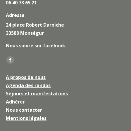
06 40 73 65 21
Adresse
24 place Robert Darniche
33580 Monségur
Nous suivre sur facebook
Trouvez nous sur :
La
page
A propos de nous
Facebook
Agenda des randos
s'ouvre
Séjours et manifestations
dans
une
Adhérer
nouvelle
Nous contacter
fenêtre
Mentions légales