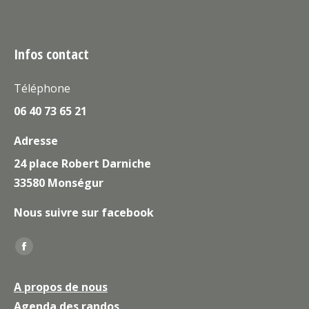
Infos contact
Téléphone
06 40 73 65 21
Adresse
24 place Robert Darniche
33580 Monségur
Nous suivre sur facebook
Trouvez nous sur :
La
page
A propos de nous
Facebook
Agenda des randos
s'ouvre