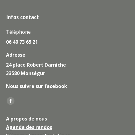
Infos contact
Téléphone
06 40 73 65 21
Adresse
24 place Robert Darniche
33580 Monségur
Nous suivre sur facebook
Trouvez nous sur :
La
page
A propos de nous
Facebook
Agenda des randos
s'ouvre