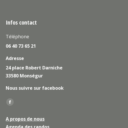
Infos contact
Téléphone
06 40 73 65 21
Adresse
24 place Robert Darniche
33580 Monségur
Nous suivre sur facebook
Trouvez nous sur :
La
page
A propos de nous
Facebook
Agenda des randos
s'ouvre