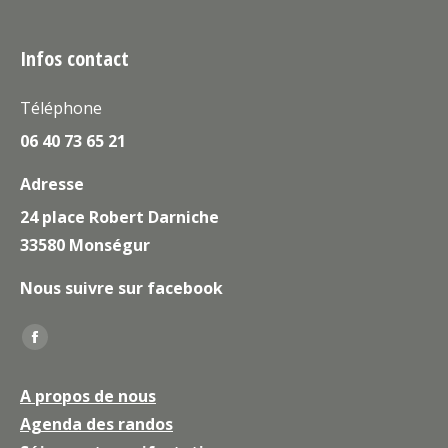
Infos contact
Téléphone
06 40 73 65 21
Adresse
24 place Robert Darniche
33580 Monségur
Nous suivre sur facebook
Trouvez nous sur :
La
page
A propos de nous
Facebook
Agenda des randos
s'ouvre