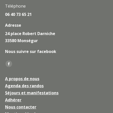
Téléphone
06 40 73 65 21
Adresse
24 place Robert Darniche
33580 Monségur
Nous suivre sur facebook
Trouvez nous sur :
La
page
A propos de nous
Facebook
Agenda des randos
s'ouvre
Séjours et manifestations
dans
une
Adhérer
nouvelle
Nous contacter
fenêtre