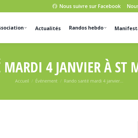
Nous suivre sur Facebook
Nous
ssociation
Randos hebdo
Actualités
Manifest
MARDI 4 JANVIER À ST 
Vous êtes ici :
Accueil
Événement
Rando santé mardi 4 janvier…