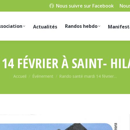
Nous suivre sur Facebook
Nous
ssociation
Randos hebdo
Actualités
Manifest
4 FÉVRIER À SAINT- HIL
Vous êtes ici :
Accueil
Événement
Rando santé mardi 14 février…