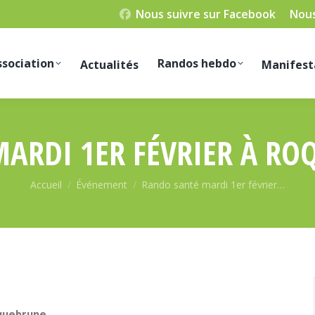
Nous suivre sur Facebook
Nous
ssociation
Randos hebdo
Actualités
Manifest
ARDI 1ER FÉVRIER À RO
Vous êtes ici :
Accueil
Événement
Rando santé mardi 1er février…
oquebrune