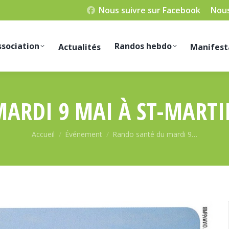
Nous suivre sur Facebook
Nous
ssociation
Randos hebdo
Actualités
Manifest
ARDI 9 MAI À ST-MARTI
Vous êtes ici :
Accueil
Événement
Rando santé du mardi 9…