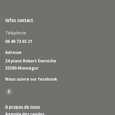
Infos contact
Téléphone
06 40 73 65 21
Adresse
24 place Robert Darniche
33580 Monségur
Nous suivre sur facebook
Trouvez nous sur :
La
page
A propos de nous
Facebook
Agenda des randos
s'ouvre