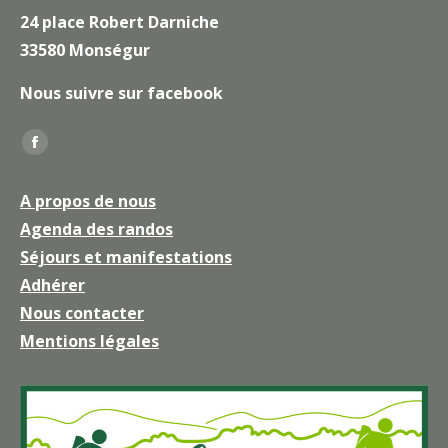
24 place Robert Darniche
33580 Monségur
Nous suivre sur facebook
Trouvez nous sur :
La
page
A propos de nous
Facebook
Agenda des randos
s'ouvre
Séjours et manifestations
dans
une
Adhérer
nouvelle
Nous contacter
fenêtre
Mentions légales