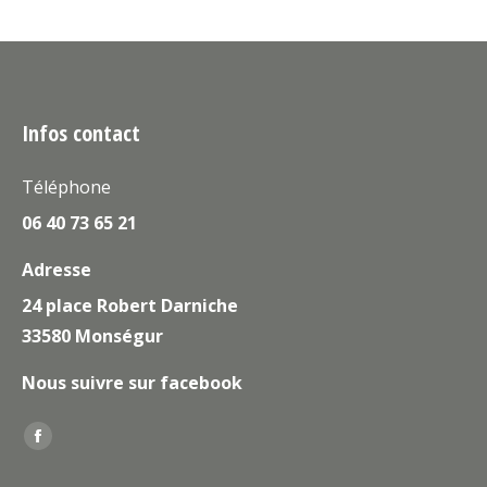
Infos contact
Téléphone
06 40 73 65 21
Adresse
24 place Robert Darniche
33580 Monségur
Nous suivre sur facebook
Trouvez nous sur :
La
page