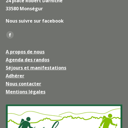
24 place Robert Darniche
33580 Monségur
Nous suivre sur facebook
Trouvez nous sur :
La
page
A propos de nous
Facebook
Agenda des randos
s'ouvre
Séjours et manifestations
dans
une
Adhérer
nouvelle
Nous contacter
fenêtre
Mentions légales