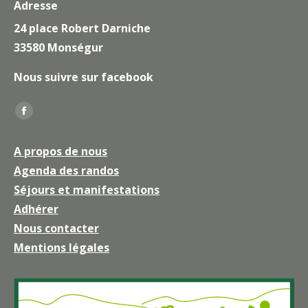
Adresse
24 place Robert Darniche
33580 Monségur
Nous suivre sur facebook
Trouvez nous sur :
La
page
A propos de nous
Facebook
Agenda des randos
s'ouvre
Séjours et manifestations
dans
une
Adhérer
nouvelle
Nous contacter
fenêtre
Mentions légales