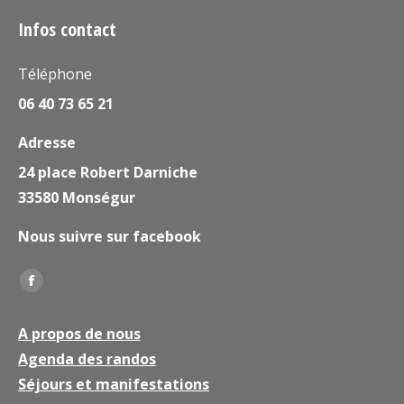
Infos contact
Téléphone
06 40 73 65 21
Adresse
24 place Robert Darniche
33580 Monségur
Nous suivre sur facebook
Trouvez nous sur :
La
page
A propos de nous
Facebook
Agenda des randos
s'ouvre
Séjours et manifestations
dans