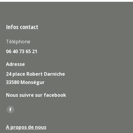
Infos contact
Téléphone
06 40 73 65 21
Adresse
24 place Robert Darniche
33580 Monségur
Nous suivre sur facebook
Trouvez nous sur :
La
page
A propos de nous
Facebook