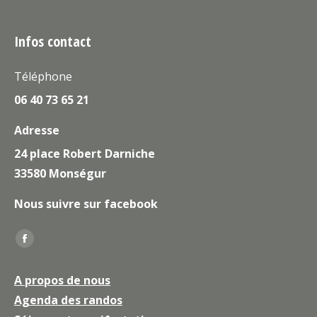
Infos contact
Téléphone
06 40 73 65 21
Adresse
24 place Robert Darniche
33580 Monségur
Nous suivre sur facebook
Trouvez nous sur :
La
page
A propos de nous
Facebook
Agenda des randos
s'ouvre