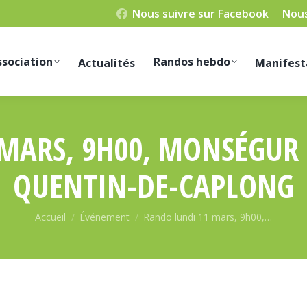
Nous suivre sur Facebook
Nous
ssociation
Randos hebdo
Actualités
Manifest
MARS, 9H00, MONSÉGUR –
QUENTIN-DE-CAPLONG
Vous êtes ici :
Accueil
Événement
Rando lundi 11 mars, 9h00,…