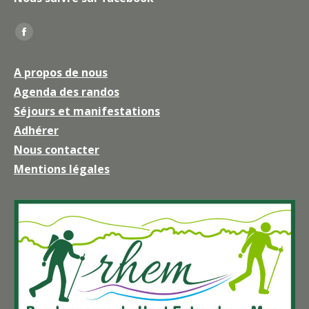
Trouvez nous sur :
La
page
A propos de nous
Facebook
Agenda des randos
s'ouvre
Séjours et manifestations
dans
une
Adhérer
nouvelle
Nous contacter
fenêtre
Mentions légales