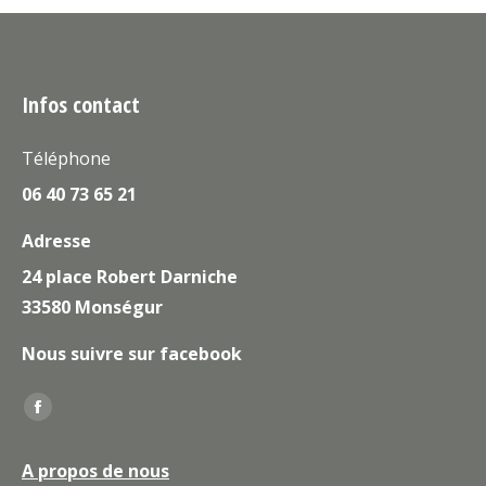
Infos contact
Téléphone
06 40 73 65 21
Adresse
24 place Robert Darniche
33580 Monségur
Nous suivre sur facebook
Trouvez nous sur :
La
page
A propos de nous
Facebook