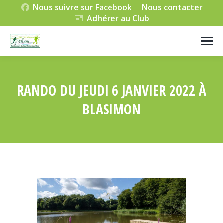
Nous suivre sur Facebook
Nous contacter
Adhérer au Club
RANDO DU JEUDI 6 JANVIER 2022 À
BLASIMON
Vous êtes ici :