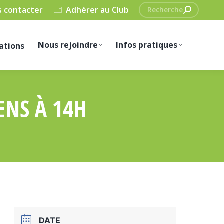
Recherche
 contacter
Adhérer au Club
:
Nous rejoindre
Infos pratiques
ations
ENS À 14H
DATE