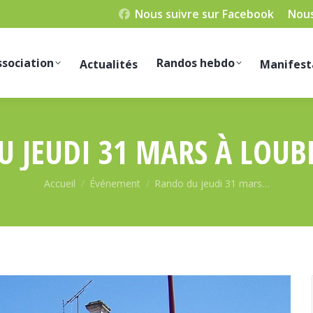
Nous suivre sur Facebook
Nous
ssociation
Randos hebdo
Actualités
Manifest
 JEUDI 31 MARS À LOUB
Vous êtes ici :
Accueil
Événement
Rando du jeudi 31 mars…