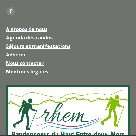
Trouvez nous sur :
La
page
A propos de nous
Facebook
Agenda des randos
s'ouvre
Séjours et manifestations
dans
une
Adhérer
nouvelle
Nous contacter
fenêtre
Mentions légales