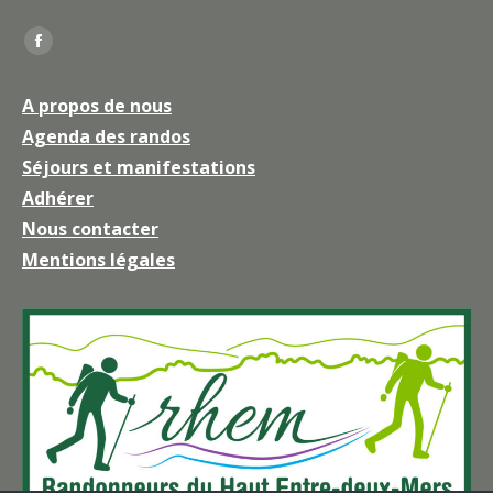
Trouvez nous sur :
La
page
A propos de nous
Facebook
Agenda des randos
s'ouvre
Séjours et manifestations
dans
une
Adhérer
nouvelle
Nous contacter
fenêtre
Mentions légales