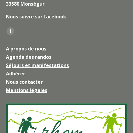
33580 Monségur
Nous suivre sur facebook
Trouvez nous sur :
La
page
A propos de nous
Facebook
Agenda des randos
s'ouvre
Séjours et manifestations
dans
une
Adhérer
nouvelle
Nous contacter
fenêtre
Mentions légales