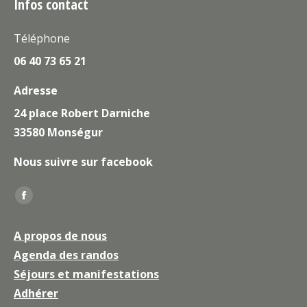
Infos contact
Téléphone
06 40 73 65 21
Adresse
24 place Robert Darniche
33580 Monségur
Nous suivre sur facebook
Trouvez nous sur :
La
page
A propos de nous
Facebook
Agenda des randos
s'ouvre
Séjours et manifestations
dans
une
Adhérer