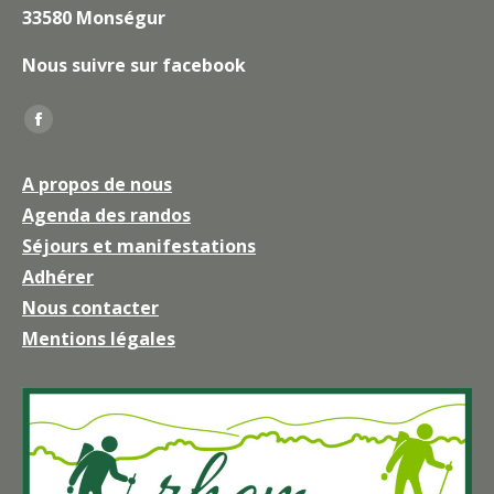
33580 Monségur
Nous suivre sur facebook
Trouvez nous sur :
La
page
A propos de nous
Facebook
Agenda des randos
s'ouvre
Séjours et manifestations
dans
une
Adhérer
nouvelle
Nous contacter
fenêtre
Mentions légales