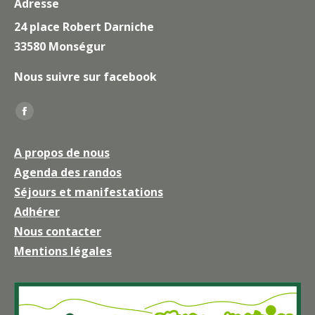
Adresse
24 place Robert Darniche
33580 Monségur
Nous suivre sur facebook
Trouvez nous sur :
La
page
A propos de nous
Facebook
Agenda des randos
s'ouvre
Séjours et manifestations
dans
une
Adhérer
nouvelle
Nous contacter
fenêtre
Mentions légales