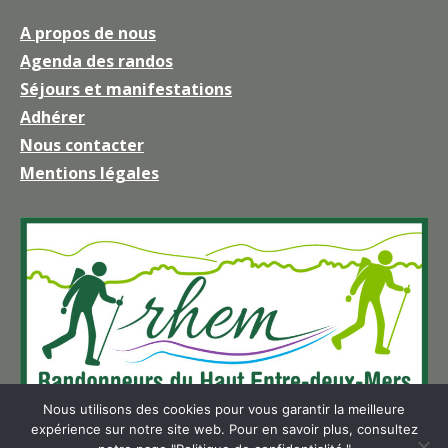
page
A propos de nous
Facebook
Agenda des randos
s'ouvre
Séjours et manifestations
dans
une
Adhérer
nouvelle
Nous contacter
fenêtre
Mentions légales
Nous utilisons des cookies pour vous garantir la meilleure
expérience sur notre site web. Pour en savoir plus, consultez