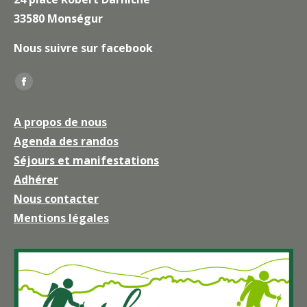
33580 Monségur
Nous suivre sur facebook
Trouvez nous sur :
La
page
A propos de nous
Facebook
Agenda des randos
s'ouvre
Séjours et manifestations
dans
une
Adhérer
nouvelle
Nous contacter
fenêtre
Mentions légales