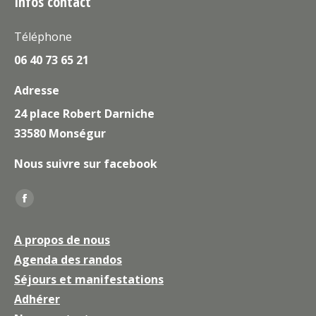
Infos contact
Téléphone
06 40 73 65 21
Adresse
24 place Robert Darniche
33580 Monségur
Nous suivre sur facebook
Trouvez nous sur :
La
page
A propos de nous
Facebook
Agenda des randos
s'ouvre
Séjours et manifestations
dans
une
Adhérer