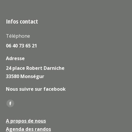
Infos contact
Téléphone
06 40 73 65 21
Adresse
24 place Robert Darniche
33580 Monségur
Nous suivre sur facebook
Trouvez nous sur :
La
page
A propos de nous
Facebook
Agenda des randos
s'ouvre