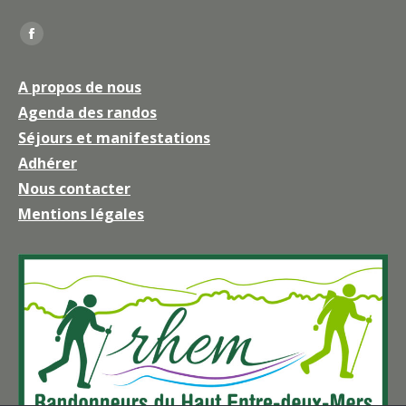
Trouvez nous sur :
La
page
A propos de nous
Facebook
Agenda des randos
s'ouvre
Séjours et manifestations
dans
une
Adhérer
nouvelle
Nous contacter
fenêtre
Mentions légales