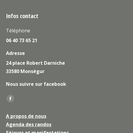
Infos contact
Téléphone
06 40 73 65 21
Adresse
24 place Robert Darniche
33580 Monségur
Nous suivre sur facebook
Trouvez nous sur :
La
page
A propos de nous
Facebook
Agenda des randos
s'ouvre
Séjours et manifestations