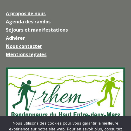
page
A propos de nous
Facebook
Agenda des randos
s'ouvre
Séjours et manifestations
dans
une
Adhérer
nouvelle
Nous contacter
fenêtre
Mentions légales
Nous utilisons des cookies pour vous garantir la meilleure
expérience sur notre site web. Pour en savoir plus, consultez