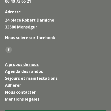
06 40 73 65 21
Adresse
24 place Robert Darniche
33580 Monségur
Nous suivre sur facebook
Trouvez nous sur :
La
page
A propos de nous
Facebook
Agenda des randos
s'ouvre
Séjours et manifestations
dans
une
Adhérer
nouvelle
Nous contacter
fenêtre
Mentions légales