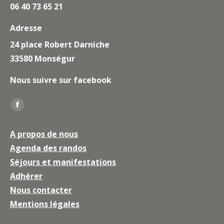
06 40 73 65 21
Adresse
24 place Robert Darniche
33580 Monségur
Nous suivre sur facebook
Trouvez nous sur :
La
page
A propos de nous
Facebook
Agenda des randos
s'ouvre
Séjours et manifestations
dans
une
Adhérer
nouvelle
Nous contacter
fenêtre
Mentions légales