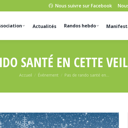
Nous suivre sur Facebook
Nous
ssociation
Randos hebdo
Actualités
Manifest
NDO SANTÉ EN CETTE VEIL
Vous êtes ici :
Accueil
Événement
Pas de rando santé en…