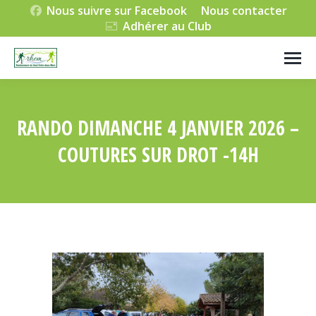
Nous suivre sur Facebook
Nous contacter
Adhérer au Club
RANDO DIMANCHE 4 JANVIER 2026 –
COUTURES SUR DROT -14H
Vous êtes ici :