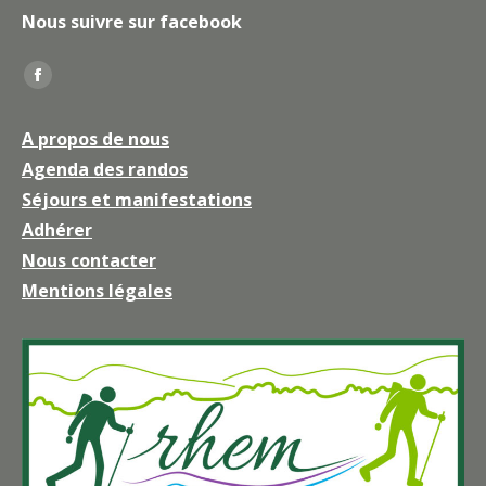
Nous suivre sur facebook
Trouvez nous sur :
La
page
A propos de nous
Facebook
Agenda des randos
s'ouvre
Séjours et manifestations
dans
une
Adhérer
nouvelle
Nous contacter
fenêtre
Mentions légales