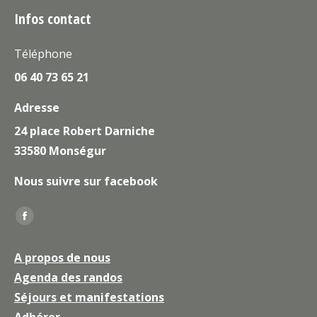
Infos contact
Téléphone
06 40 73 65 21
Adresse
24 place Robert Darniche
33580 Monségur
Nous suivre sur facebook
Trouvez nous sur :
La
page
A propos de nous
Facebook
Agenda des randos
s'ouvre
Séjours et manifestations
dans
une