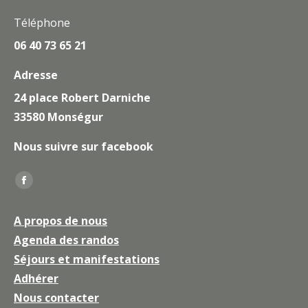
Téléphone
06 40 73 65 21
Adresse
24 place Robert Darniche
33580 Monségur
Nous suivre sur facebook
Trouvez nous sur :
La
page
A propos de nous
Facebook
Agenda des randos
s'ouvre
Séjours et manifestations
dans
une
Adhérer
nouvelle
Nous contacter