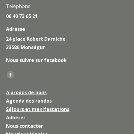
Téléphone
06 40 73 65 21
Adresse
24 place Robert Darniche
33580 Monségur
Nous suivre sur facebook
Trouvez nous sur :
La
page
A propos de nous
Facebook
Agenda des randos
s'ouvre
Séjours et manifestations
dans
une
Adhérer
nouvelle
Nous contacter
fenêtre