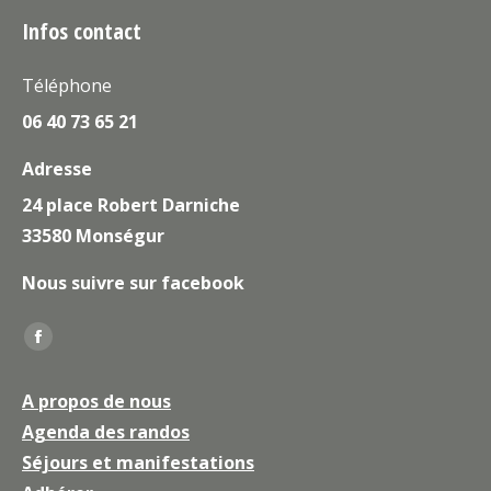
Infos contact
Téléphone
06 40 73 65 21
Adresse
24 place Robert Darniche
33580 Monségur
Nous suivre sur facebook
Trouvez nous sur :
La
page
A propos de nous
Facebook
Agenda des randos
s'ouvre
Séjours et manifestations
dans