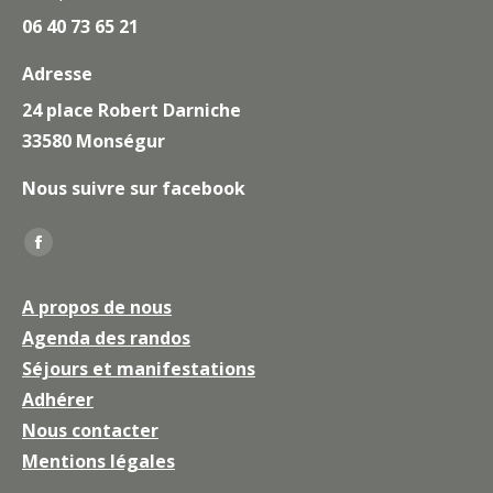
06 40 73 65 21
Adresse
24 place Robert Darniche
33580 Monségur
Nous suivre sur facebook
Trouvez nous sur :
La
page
A propos de nous
Facebook
Agenda des randos
s'ouvre
Séjours et manifestations
dans
une
Adhérer
nouvelle
Nous contacter
fenêtre
Mentions légales