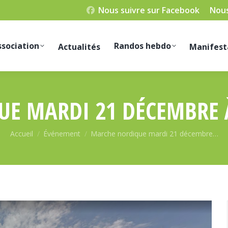
Nous suivre sur Facebook
Nous
ssociation
Randos hebdo
Actualités
Manifest
E MARDI 21 DÉCEMBRE À
Vous êtes ici :
Accueil
Événement
Marche nordique mardi 21 décembre…