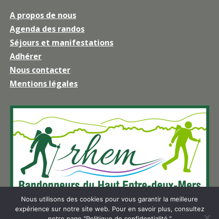
page
A propos de nous
Facebook
Agenda des randos
s'ouvre
Séjours et manifestations
dans
une
Adhérer
nouvelle
Nous contacter
fenêtre
Mentions légales
Nous utilisons des cookies pour vous garantir la meilleure
expérience sur notre site web. Pour en savoir plus, consultez
notre page "Politique de confidentialité."