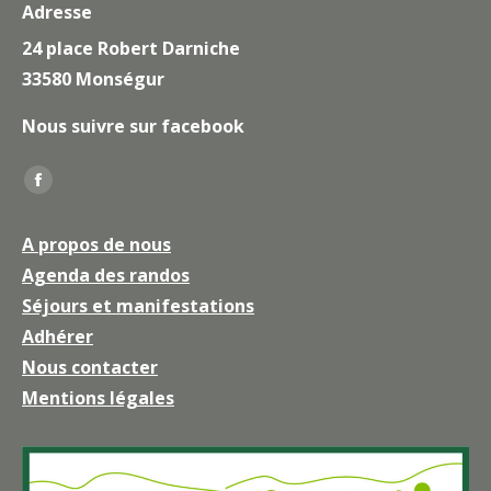
Adresse
24 place Robert Darniche
33580 Monségur
Nous suivre sur facebook
Trouvez nous sur :
La
page
A propos de nous
Facebook
Agenda des randos
s'ouvre
Séjours et manifestations
dans
une
Adhérer
nouvelle
Nous contacter
fenêtre
Mentions légales