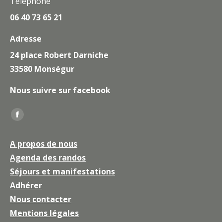
Téléphone
06 40 73 65 21
Adresse
24 place Robert Darniche
33580 Monségur
Nous suivre sur facebook
Trouvez nous sur :
La
page
A propos de nous
Facebook
Agenda des randos
s'ouvre
Séjours et manifestations
dans
une
Adhérer
nouvelle
Nous contacter
fenêtre
Mentions légales