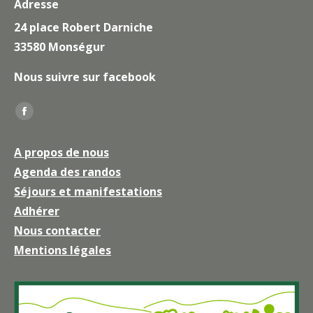
Adresse
24 place Robert Darniche
33580 Monségur
Nous suivre sur facebook
Trouvez nous sur :
La
page
A propos de nous
Facebook
Agenda des randos
s'ouvre
Séjours et manifestations
dans
une
Adhérer
nouvelle
Nous contacter
fenêtre
Mentions légales